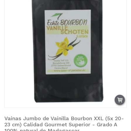
Vainas Jumbo de Vainilla Bourbon XXL (5x 20-
Añadir a la cesta.
23 cm) Calidad Gourmet Superior - Grado A
100% natural de Madagascar