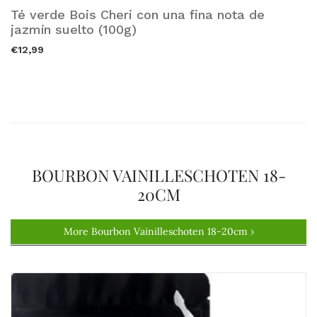
Té verde Bois Cheri con una fina nota de
Añadir a la cesta.
jazmín suelto (100g)
€12,99
BOURBON VAINILLESCHOTEN 18-
20CM
More Bourbon Vainilleschoten 18-20cm ›