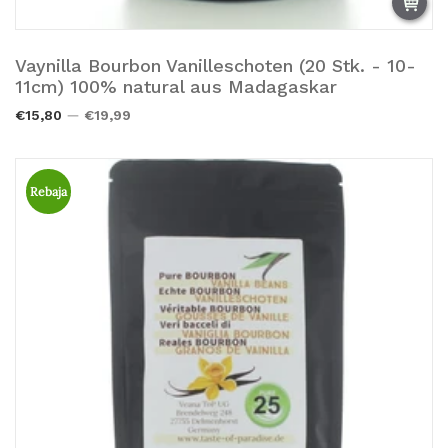
Vaynilla Bourbon Vanilleschoten (20 Stk. - 10-
Añadir a la cesta.
11cm) 100% natural aus Madagaskar
€15,80
€19,99
Rebaja