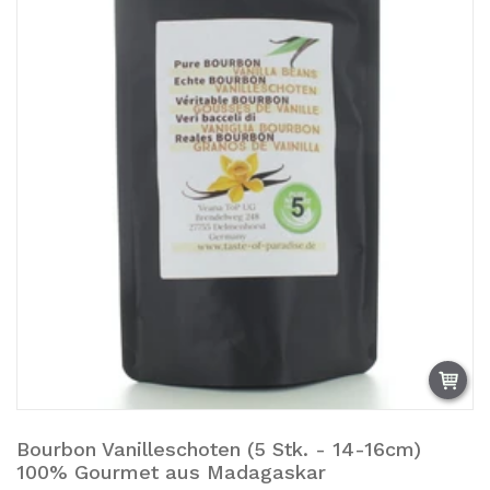
Bourbon Vanilleschoten (5 Stk. - 14-16cm)
Añadir a la cesta.
100% Gourmet aus Madagaskar