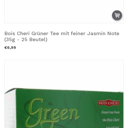
Bois Cheri Grüner Tee mit feiner Jasmin Note
Añadir a la cesta.
(35g - 25 Beutel)
€6,99