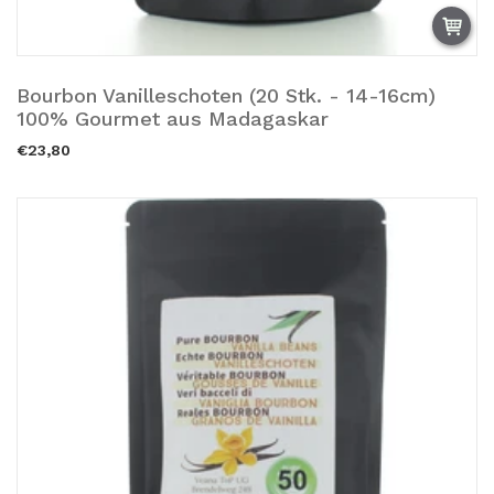
Bourbon Vanilleschoten (20 Stk. - 14-16cm)
Añadir a la cesta.
100% Gourmet aus Madagaskar
€23,80