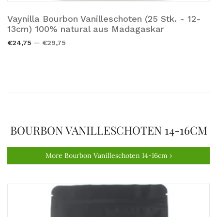
Vaynilla Bourbon Vanilleschoten (25 Stk. - 12-
Añadir a la cesta.
13cm) 100% natural aus Madagaskar
€24,75
€29,75
BOURBON VANILLESCHOTEN 14-16CM
More Bourbon Vanilleschoten 14-16cm ›