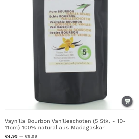
Vaynilla Bourbon Vanilleschoten (5 Stk. - 10-
Añadir a la cesta.
11cm) 100% natural aus Madagaskar
€4,99
€6,99