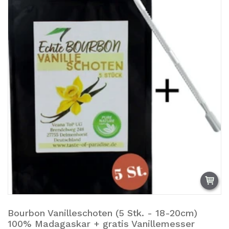
Bourbon Vanilleschoten (5 Stk. - 18-20cm)
Añadir a la cesta.
100% Madagaskar + gratis Vanillemesser