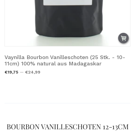
Vaynilla Bourbon Vanilleschoten (25 Stk. - 10-
Añadir a la cesta.
11cm) 100% natural aus Madagaskar
€19,75
€24,99
BOURBON VANILLESCHOTEN 12-13CM