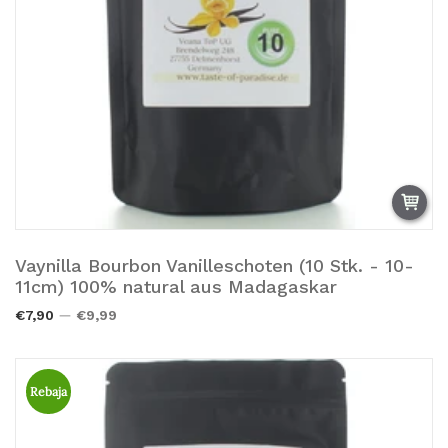
Vaynilla Bourbon Vanilleschoten (10 Stk. - 10-
Añadir a la cesta.
11cm) 100% natural aus Madagaskar
€7,90
€9,99
Rebaja