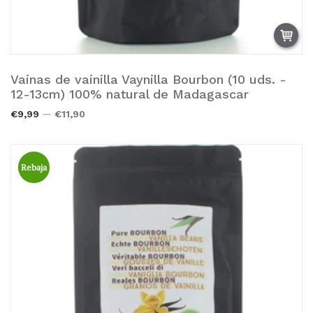
Vainas de vainilla Vaynilla Bourbon (10 uds. -
Añadir a la cesta.
12-13cm) 100% natural de Madagascar
€9,99
€11,90
Rebaja