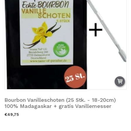
Bourbon Vanilleschoten (25 Stk. - 18-20cm)
Añadir a la cesta.
100% Madagaskar + gratis Vanillemesser
€49,75