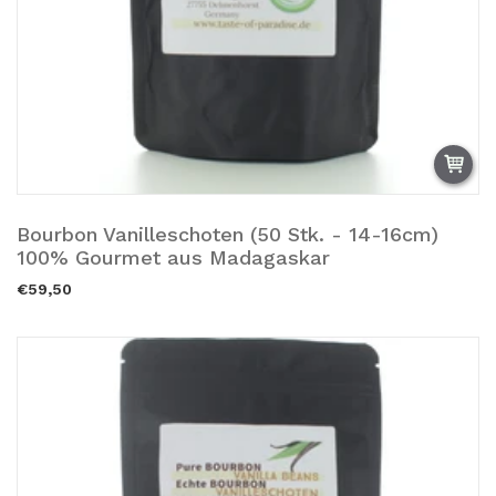
Bourbon Vanilleschoten (50 Stk. - 14-16cm)
Añadir a la cesta.
100% Gourmet aus Madagaskar
€59,50