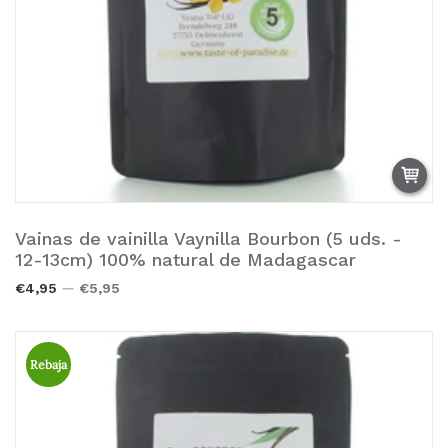
Vainas de vainilla Vaynilla Bourbon (5 uds. -
Añadir a la cesta.
12-13cm) 100% natural de Madagascar
€4,95
€5,95
Rebaja