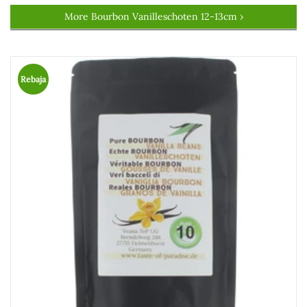
More Bourbon Vanilleschoten 12-13cm ›
Rebaja