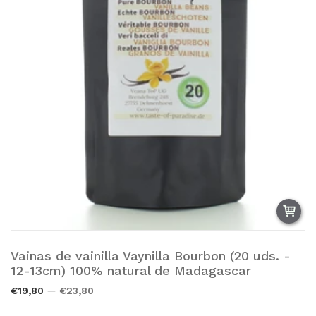
Vainas de vainilla Vaynilla Bourbon (20 uds. -
Añadir a la cesta.
12-13cm) 100% natural de Madagascar
€19,80
€23,80