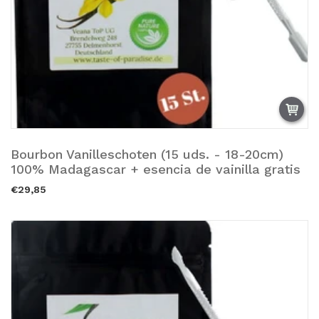
Bourbon Vanilleschoten (15 uds. - 18-20cm)
Añadir a la cesta.
100% Madagascar + esencia de vainilla gratis
€29,85