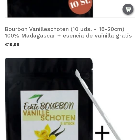
Bourbon Vanilleschoten (10 uds. - 18-20cm)
Añadir a la cesta.
100% Madagascar + esencia de vainilla gratis
€19,98