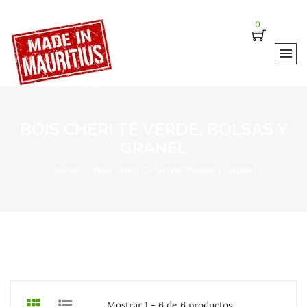
0
BOIS CHERI TÉ VERDE, BOLSAS Y
GRANEL
Inicio
Bois Cheri Té Verde, Bolsas y Granel
Mostrar 1 - 6 de 6 productos