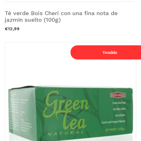
Té verde Bois Cheri con una fina nota de
Añadir a la cesta.
jazmín suelto (100g)
€12,99
Vendido