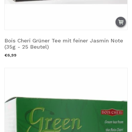
Bois Cheri Grüner Tee mit feiner Jasmin Note
Añadir a la cesta.
(35g - 25 Beutel)
€6,99