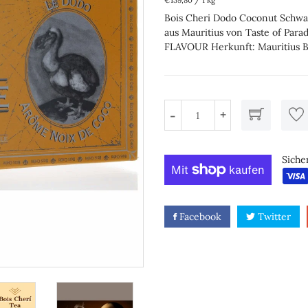
€139,80
/
1 kg
Bois Cheri Dodo Coconut Schwa
aus Mauritius von Taste of Pa
FLAVOUR Herkunft: Mauritius Bo
+
-
Siche
Facebook
Twitter