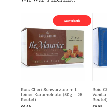
rkauft
Ausverkauft
e (50g
Bois Cheri Schwarztee mit
Bois C
Ausverkauft.
Zum Wa
feiner Karamelnote (50g - 25
Vanill
Beutel)
Beutel
€6,49
€6,99