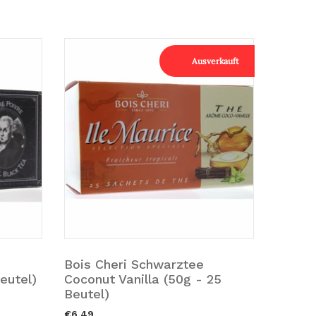
Ausverkauft
e
Bois Cheri Schwarztee
Bois C
gen.
Ausverkauft.
Ausv
eutel)
Coconut Vanilla (50g - 25
- 25 B
Beutel)
€6,49
€6,49