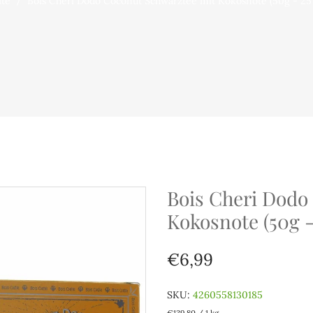
ite
Bois Cheri Dodo Coconut Schwarztee mit Kokosnote (50g - 25 
Bois Cheri Dodo
Kokosnote (50g -
€6,99
SKU:
4260558130185