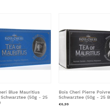
heri Blue Mauritius
Bois Cheri Pierre Poivr
renkorb hinzufügen.
Zum Warenkorb hinzufü
a Schwarztee (50g - 25
Schwarztee (50g - 25 B
)
€6,99