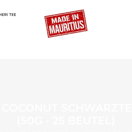
HERI TEE
O COCONUT SCHWARZTE
(50G - 25 BEUTEL)