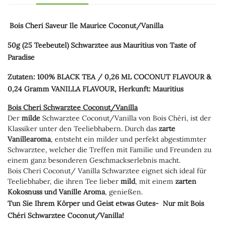
Bois Cheri Saveur Ile Maurice Coconut/Vanilla
50g (25 Teebeutel) Schwarztee aus Mauritius von Taste of
Paradise
Zutaten: 100% BLACK TEA / 0,26 ML COCONUT FLAVOUR &
0,24 Gramm VANILLA FLAVOUR, Herkunft: Mauritius
Bois Cheri Schwarztee Coconut/Vanilla
Der
milde
Schwarztee Coconut/Vanilla von Bois Chéri, ist der
Klassiker unter den Teeliebhabern. Durch das
zarte
Vanillearoma
, entsteht ein milder und perfekt abgestimmter
Schwarztee, welcher die Treffen mit Familie und Freunden zu
einem ganz besonderen Geschmackserlebnis macht.
Bois Cheri Coconut/ Vanilla Schwarztee eignet sich ideal für
Teeliebhaber, die ihren Tee lieber
mild
, mit einem
zarten
Kokosnuss und Vanille
Aroma
, genießen.
Tun Sie Ihrem Körper und Geist etwas Gutes- Nur mit Bois
Chéri Schwarztee Coconut/Vanilla!