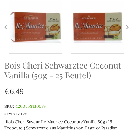
Bois Cheri Schwarztee Coconut
Vanilla (50g - 25 Beutel)
€6,49
SKU:
4260558130079
€129,80
/
1 kg
Bois Cheri Saveur Ile Maurice Coconut/Vanilla 50g (25
Teebeutel) Schwarztee aus Mauritius von Taste of Paradise