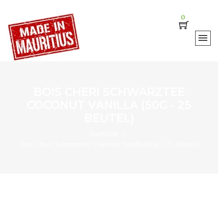
0
BOIS CHERI SCHWARZTEE
COCONUT VANILLA (50G - 25
BEUTEL)
Startseite
Bois Cheri Schwarztee Coconut Vanilla (50g - 25 Beutel)