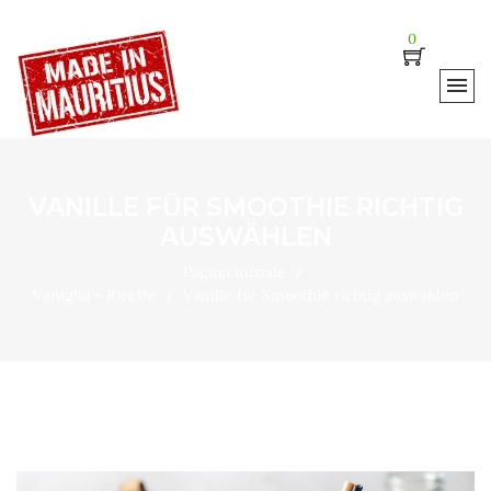
0
VANILLE FÜR SMOOTHIE RICHTIG
AUSWÄHLEN
Pagina iniziale
Vaniglia - Ricette
Vanille für Smoothie richtig auswählen