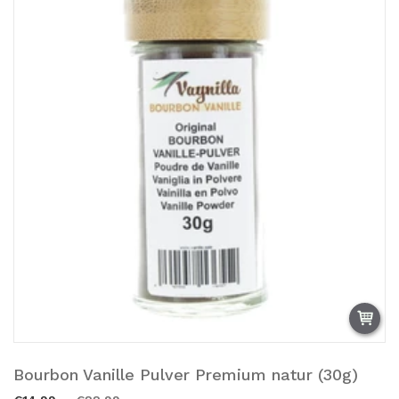
Bourbon Vanille Pulver Premium natur (30g)
Zum Warenkorb hinzufügen.