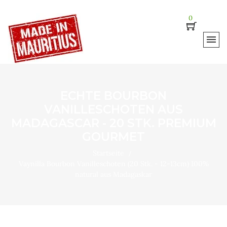
0
ECHTE BOURBON
VANILLESCHOTEN AUS
MADAGASCAR - 20 STK. PREMIUM
GOURMET
Startseite
Vaynilla Bourbon Vanilleschoten (20 Stk. - 12-13cm) 100%
natural aus Madagaskar