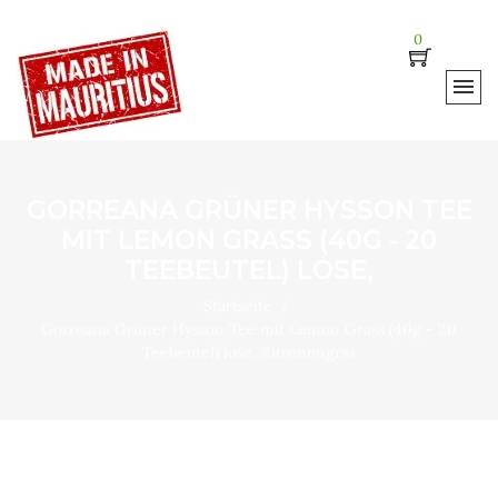
0
GORREANA GRÜNER HYSSON TEE
MIT LEMON GRASS (40G - 20
TEEBEUTEL) LOSE,
Startseite
Gorreana Grüner Hysson Tee mit Lemon Grass (40g - 20
Teebeutel) lose, Zitronengras