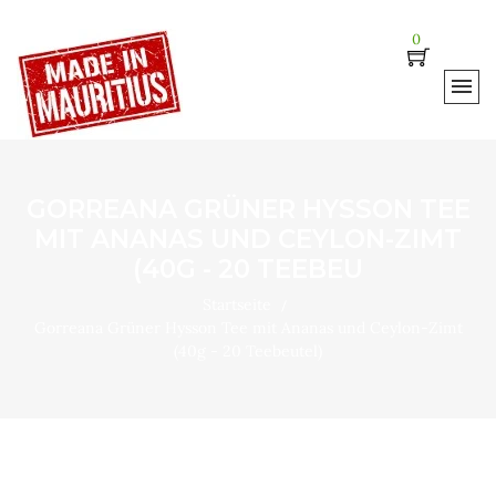
0
GORREANA GRÜNER HYSSON TEE
MIT ANANAS UND CEYLON-ZIMT
(40G - 20 TEEBEU
Startseite
Gorreana Grüner Hysson Tee mit Ananas und Ceylon-Zimt
(40g - 20 Teebeutel)