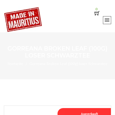
0
GORREANA BROKEN LEAF (100G)
LOSER SCHWARZTEE
Startseite
Gorreana Broken Leaf (100g) loser Schwarztee
Ausverkauft