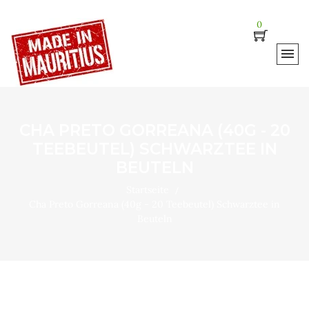
0
CHA PRETO GORREANA (40G - 20
TEEBEUTEL) SCHWARZTEE IN
BEUTELN
Startseite
Cha Preto Gorreana (40g - 20 Teebeutel) Schwarztee in
Beuteln