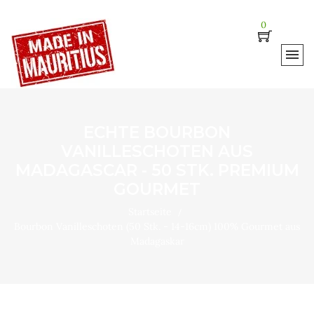
0
ECHTE BOURBON
VANILLESCHOTEN AUS
MADAGASCAR - 50 STK. PREMIUM
GOURMET
Startseite
Bourbon Vanilleschoten (50 Stk. - 14-16cm) 100% Gourmet aus
Madagaskar