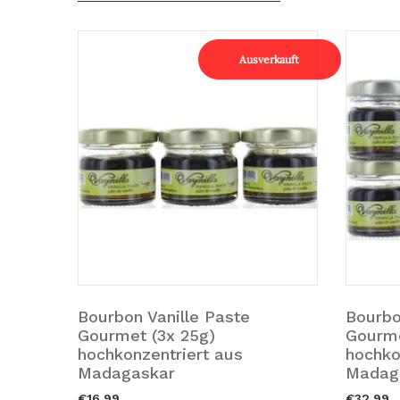
rkauft
Ausverkauft
Bourbon Vanille Paste
Bourbo
Ausverkauft.
Ausve
Gourmet (3x 25g)
Gourme
hochkonzentriert aus
hochko
Madagaskar
Madag
€16,99
€32,99