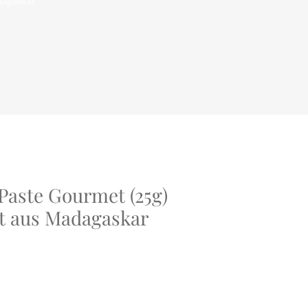
dagaskar
Paste Gourmet (25g)
t aus Madagaskar