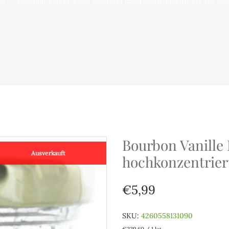
te
Bourbon Vanille Paste Gourmet (25g) hochkonzentriert aus Ma
Bourbon Vanille 
Ausverkauft
hochkonzentrier
€5,99
SKU:
4260558131090