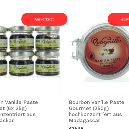
Ausverkauft
Ausv
n Vanille Paste
Bourbon Vanille Paste
rkauft.
Ausverkauft.
t (6x 25g)
Gourmet (250g)
nzentriert aus
hochkonzentriert aus
askar
Madagascar
€29,99