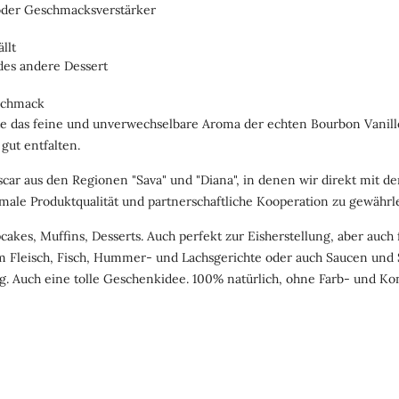
 oder Geschmacksverstärker
llt
edes andere Dessert
eschmack
aste das feine und unverwechselbare Aroma der echten Bourbon Vanill
ut entfalten.
r aus den Regionen "Sava" und "Diana", in denen wir direkt mit d
ale Produktqualität und partnerschaftliche Kooperation zu gewährle
es, Muffins, Desserts. Auch perfekt zur Eisherstellung, aber auch f
m Fleisch, Fisch, Hummer- und Lachsgerichte oder auch Saucen und 
ig. Auch eine tolle Geschenkidee. 100% natürlich, ohne Farb- und Ko