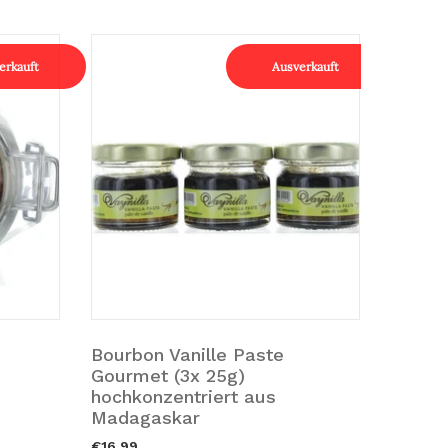
erkauft
Ausverkauft
Bourbon Vanille Paste
Bourbo
Ausverkauft.
Ausv
Gourmet (3x 25g)
Gourm
hochkonzentriert aus
hochko
Madagaskar
Madag
€16,99
€32,99