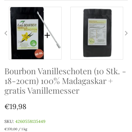
Bourbon Vanilleschoten (10 Stk. -
18-20cm) 100% Madagaskar +
gratis Vanillemesser
€19,98
SKU:
4260558135449
€370,00
/
1 kg