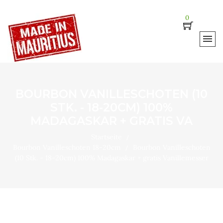
0
BOURBON VANILLESCHOTEN (10
STK. - 18-20CM) 100%
MADAGASKAR + GRATIS VA
Startseite
Bourbon Vanilleschoten 18-20cm
Bourbon Vanilleschoten
(10 Stk. - 18-20cm) 100% Madagaskar + gratis Vanillemesser