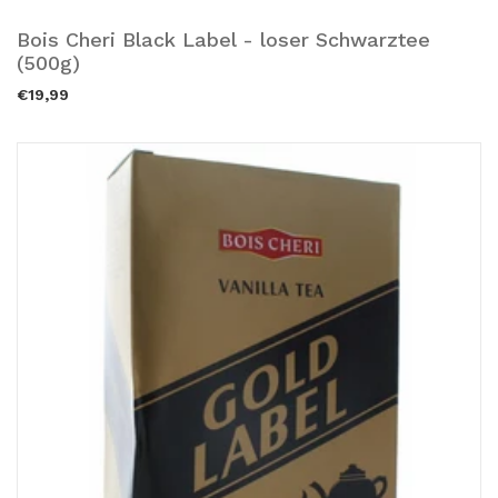
Bois Cheri Black Label - loser Schwarztee
Ausverkauft.
(500g)
€19,99