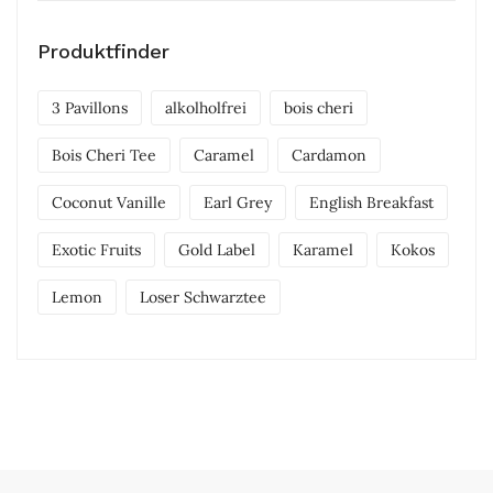
Produktfinder
3 Pavillons
alkolholfrei
bois cheri
Bois Cheri Tee
Caramel
Cardamon
Coconut Vanille
Earl Grey
English Breakfast
Exotic Fruits
Gold Label
Karamel
Kokos
Lemon
Loser Schwarztee