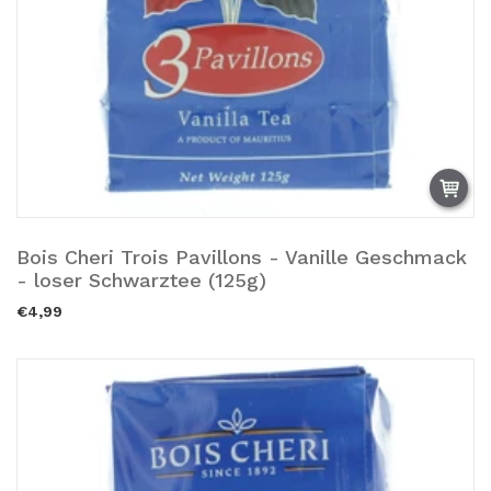
Bois Cheri Trois Pavillons - Vanille Geschmack
Zum Warenkorb hinzufügen.
- loser Schwarztee (125g)
€4,99