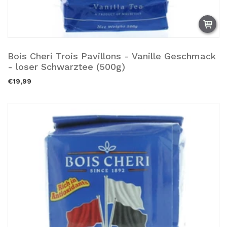
Bois Cheri Trois Pavillons - Vanille Geschmack
Zum Warenkorb hinzufügen.
- loser Schwarztee (500g)
€19,99