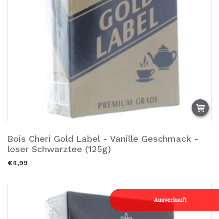
Bois Cheri Gold Label - Vanille Geschmack -
Zum Warenkorb hinzufügen.
loser Schwarztee (125g)
€4,99
Ausverkauft