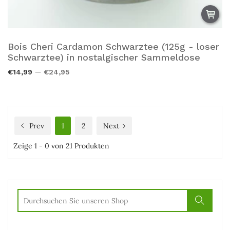
Bois Cheri Cardamon Schwarztee (125g - loser
Zum Warenkorb hinzufügen.
Schwarztee) in nostalgischer Sammeldose
€14,99
€24,95
Prev
1
2
Next
Zeige 1 - 0 von 21 Produkten