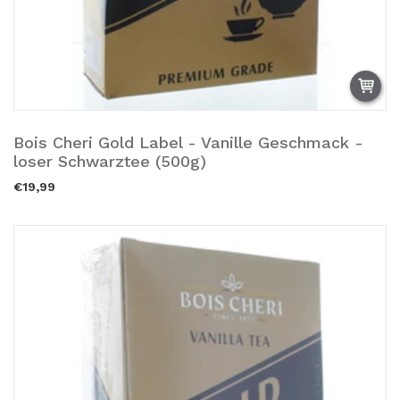
Bois Cheri Gold Label - Vanille Geschmack -
Zum Warenkorb hinzufügen.
loser Schwarztee (500g)
€19,99