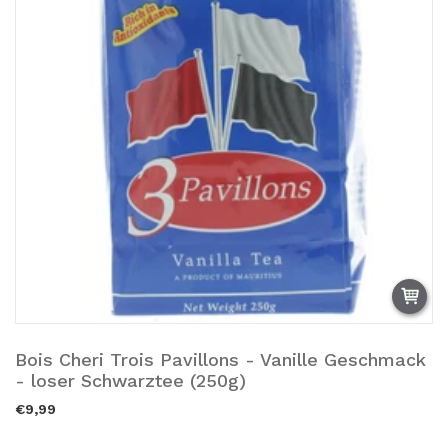
Bois Cheri Trois Pavillons - Vanille Geschmack
Zum Warenkorb hinzufügen.
- loser Schwarztee (250g)
€9,99